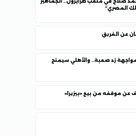
مد صلاح في ملعب طرابزون.. الجماهير
ملك المصري”
ان عن الفريق
مواجهة زد صعبة.. والأهلي سيمنح
شف عن موقفه من بيع «بيزيرا»