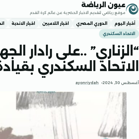
جاوز إلى المحتوى
عيون الرياضة
موقع رياضي لتقديم الاخبار الحصرية عن عالم كرة القدم
أخبار اليوم
الدوري المصري
اخبار اللاعبين
اخبار الاندية
اتح
الاتحاد السكندري
“الزناري” ..على رادار الج
الاتحاد السكندري بقياد
أغسطس 30, 2024
ayonriydah