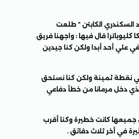
 السكندري الكابتن ” طلعت
كليوباترا قال فيها : واجهنا فريق
في علي أحد أبدا ولكن كنا جيدين
لي نقطة ثمينة ولكن كنا نستحق
ي دخل مرمانا من خطأ دفاعي
جميعها كانت خطيرة وكنا أقرب
ة في أخر ثلاث دقائق .