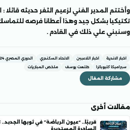
وأختتم المدير الفني لزعيم الثغر حديثه قائلا
تكتيكيا بشكل جيد وهذا أعطانا فرصه للتماسك و
وسنبني علي ذلك في القادم .
اخبار الاندية
اخبار اللاعبين
الاتحاد السكندري
الدوري المصري 2024-2025
سيراميكا كليوباترا
طلعت يوسف
ملخص المباريات
مشاركة المقال
مقالات أخرى
قريبًا.. “عيون الرياضة” في ثوبها الجديد
الساحرة المستديرة