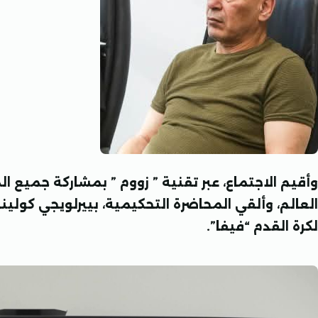
وأقيم الاجتماع، عبر تقنية ” زووم ” بمشاركة جميع 
العالم، وألقي المحاضرة التحكيمية، بييرلويجي كولينا،
لكرة القدم “فيفا”.