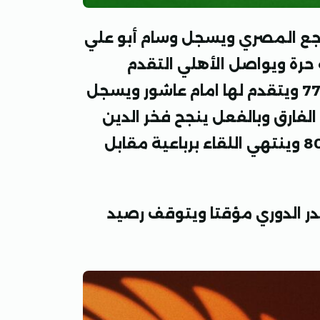
اجع المصري ويسجل وسام أبو علي
لي في الدقيقة 58 من ضربة حرة ويواصل الأهلي التقدم
ويحتسب الحكم ضرة جزاء للأهلي في الدقيقة 77 ويتقدم لها امام عاشور ويسجل
لفارق وبالفعل ينجح فخر الدين
وينتهي اللقاء برباعية مقابل
جة يصعد الأهلي للنقطة 49 ويتصدر الدوري مؤقتا ويتوقف رصيد