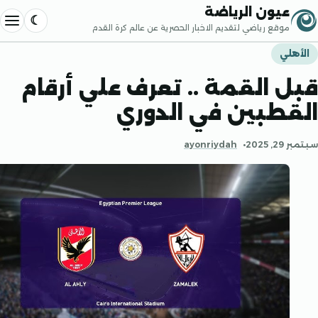
إلى المحتوى
عيون الرياضة
موقع رياضي لتقديم الاخبار الحصرية عن عالم كرة القدم
فتح القا
لي
 القمة .. تعرف علي أرقام
طبين في الدوري
20
ayonriydah