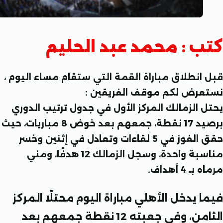
 : محمد عبد الحليم
نطلاق مباراة القمة التي ستقام مساء اليوم ،
رض لكم موقف الفريقين :
الزمالك المركز الأول في جدول ترتيب الدوري
برصيد 17 نقطة، جمعهم بعد خوض 8 مباريات، حيث
حقق الفوز في 5 لقاءات وتعادل في إثنين وخسر
مناسبة واحدة، وسجل الزمالك 12 هدفًا، ومني
 أهداف.
يدخل الأهلي مباراة اليوم محتلًا المركز
الثامن، وفي جعبته 12 نقطة جمعهم بعد