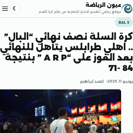
إلى المحتوى
عيون الرياضة
موقع رياضي لتقديم الاخبار الحصرية عن عالم كرة القدم
فتح القا
B
 السلة نصف نهائي “البال”
اهلي طرابلس يتأهل للنهائي
بعد الفوز على “A R P ” بنتيجة
احمد ابراهيم