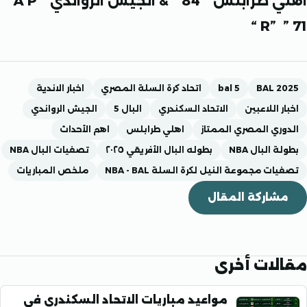
لس ” 84 ” & الجيش الرواندي
” A P
R”
BAL 
bal 5
اتحاد كرة السلة المصري
اخبار الاندية
 اللاعبين
الاتحاد السكندري
البال 5
الجيش الرواندي
ي المصري الممتاز
اهلي طرابلس
اهم الأحداث
البال NBA
بطوله البال الأفريقي ٢٠٢٥
تصفيات البال NBA
 مجموعة النيل لكرة السلة NBA - BAL
ملخص المباريات
اركة المقال
ات أخرى
مواعيد مباريات الاتحاد السكندري في