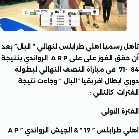
 رسميا اهلي طرابلس لنهائي ” البال” بعد
قق الفوز على على
A R P
الرواندي بنتيجة
84 -71 في مباراة النصف النهائي لبطولة
 ابطال افريقيا “البال ” وجاءت نتيجة
ات كالتالي :
ة الأولى
لس ” 17 ” & الجيش الرواندي
” A P