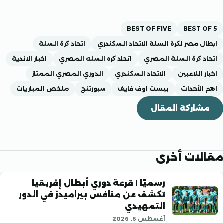
BEST OF FIVE
BEST 
 مصر لكرة السلة الاتحاد السكندري
اتحاد كرة السلة
 كرة السلة المصري
اتحاد كره السله المصري
اخبار الاندية
 اللاعبين
الاتحاد السكندري
الدوري المصري الممتاز
لأحداث
بيست اوف فايف
سبورتنج
ملخص المباريات
اركة المقال
ات أخرى
رسميًا | قرعة دوري أبطال إفريقيا
تكشف عن منافس بيراميدز في الدور
التمهيدي
أغسطس 6, 2026