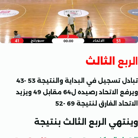
بع
الثالث
تبادل تسجيل في البداية والنتيجة 53 -43
ويرفع الاتحاد رصيده ل64 مقابل 49 ويزيد
د الفارق لنتيجة 69 -52
هي الربع الثالث بنتيجة