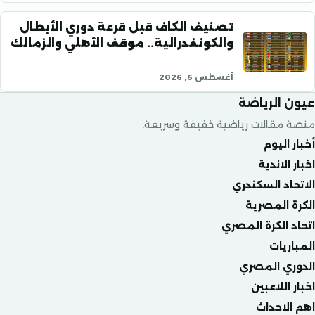
تصنيف الكاف قبل قرعة دوري الأبطال
والكونفدرالية.. موقف الأهلي والزمالك
أغسطس 6, 2026
الرياضة
قالات رياضية خفيفة وسريعة.
ليوم
لاندية
د السكندري
المصرية
الكرة المصري
يات
ي المصري
للاعبين
احداث