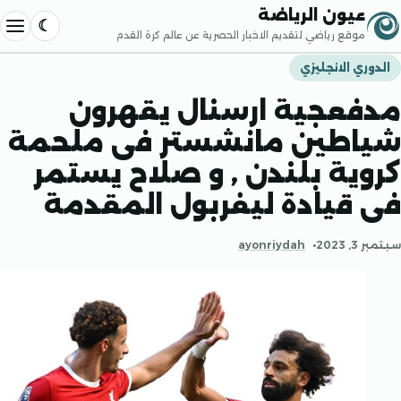
إلى المحتوى
عيون الرياضة
موقع رياضي لتقديم الاخبار الحصرية عن عالم كرة القدم
فتح القا
ي الانجليزي
عجية ارسنال يقهرون
طين مانشستر فى ملحمة
ية بلندن , و صلاح يستمر
قيادة ليفربول المقدمة
20
ayonriydah