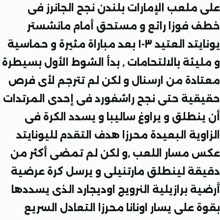
ملعب الإمارات بلندن نجح الجانرز فى
فوزا رائع و مستحق أمام مانشستر
يونايتد العتيد ٣-١ بعد مباراة مثيرة و حماسية
يئة بالالتحامات , بدأ الشوط الأول بسيطرة
دة من ارسنال و لكن لم تترجم لأى فرص
ية حتى نجح راشفورد فى إحدى المرتدات
نطلق و يراوغ ساليبا و يسدد الكرة فى
ية البعيدة محرزا هدف التقدم لليونايتد
مسار اللعب ,و لكن لم تمضى أكثر من
ة لينطلق مارتنيلى و يرسل كرة عرضية
 برازيلية النرويج اوديجارد الذى يسددها
على يسار اونانا محرزا التعادل السريع