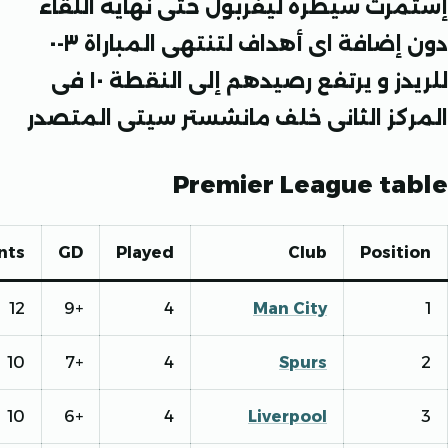
رت سيطرة ليفربول حتى نهاية اللقاء
دون إضافة اى أهداف لتنتهى المباراة ٣-٠
للريدز و يرتفع رصيدهم إلى النقطة ١٠ فى
كز الثانى خلف مانشستر سيتى المتصدر
Premier League ta
Points
GD
Played
Club
Posit
12
+9
4
Man City
10
+7
4
Spurs
10
+6
4
Liverpool