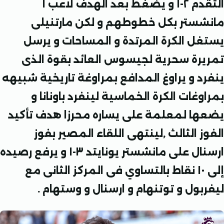
التقدم ٢-١ و يضغط بعد الهدف لاعب ا
ستر بكل خطوطهم و لكن مارتنيلى
ل الكرة المرتدة و المساحات و يرسل
رة سحرية لجيسوس العائد بقوة الذى
د و يراوغ المدافع بمراوغة تاريخية شبيهه
غات الكرة الخماسية لينفرد باونانا و
ا لمعلمة على يساره محرزا هدف تأكيد
 الثالث ,لينتهى اللقاء المصير بفوز
ارسنال على مانشستر يونايتد ٣-١ و يرفع رصيده
إلى ١٠ نقاط بالتساوي فى المركز الثانى مع
بول و توتنهام و ارسنال و وستهام .