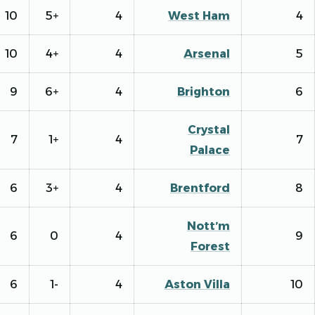
10
+5
4
West Ham
10
+4
4
Arsenal
9
+6
4
Brighton
Crystal
7
+1
4
Palace
6
+3
4
Brentford
Nott’m
6
0
4
Forest
6
-1
4
Aston Villa