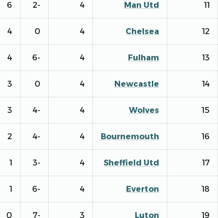
6
-2
4
Man Utd
4
0
4
Chelsea
4
-6
4
Fulham
3
0
4
Newcastle
3
-4
4
Wolves
2
-4
4
Bournemouth
1
-3
4
Sheffield Utd
1
-6
4
Everton
0
-7
3
Luton