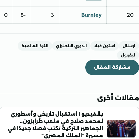
0
-8
3
Burnley
ل
استون فيلا
الدوري الانجليزي
الكرة العالمية
ول
اركة المقال
ات أخرى
بالفيديو | استقبال تاريخي وأسطوري
لمحمد صلاح في ملعب طرابزون..
الجماهير التركية تكتب فصلًا جديدًا في
مسيرة “الملك المصري”