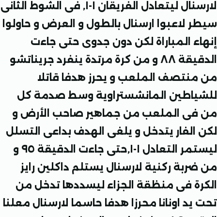
لارسنال ليتعادل الفريقان ١-١, فى الشوط الثانى
 لاعبوا ارسنال بالطول و العرض و حاولوا
ء المباراة لكن دون جدوى حتى جاءت
الدقيقة ٨٨ و من كرة مرتدة ينفرد جريناتشو
نتصف الملعب و يحرز هدفا قاتلا
اطين المانشستراوية وسط صدمة كل
ى الملعب من جماهير صاحب الأرض و
الفار يتدخل و يلغى الهدف بداعى التسلل
ليستمر التعادل ١-١,حتى جاءت الدقيقة ٩٥ و
ربة ركنية لارسنال يستلم داكلين رايز
ة فى منظقة الجزاء ليسددها تدخل من
يد اونانا محرزا هدفا حاسما لارسنال معلنا