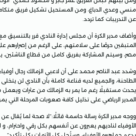
ومن بينهم كباتن الفريق عمر جابر و محمود حمدي “الونش”،
منسي وعدي الدباغ، ومن المستحيل تشكيل فريق متكامل 
عن التدريبات كما تردد.
وأضاف مدير الكرة أن مجلس إدارة النادي قرر بالتنسيق مع ج
المتبقين حرصًا على سلامتهم، على الرغم من إصرارهم ع
مصر، وسيتم المشاركة بفريق كامل من قطاع الناشئين، يبدأ بمواليد 09
وشدد عبد الناصر محمد على أن لاعبي الزمالك رجال أوفيا
الطاحنة، والجميع لديه قناعة كاملة بأن النادي لن يتخل
يحدث مستقبلًا رغم ما يمر به الزمالك من عثرات ويعمل م
المدير الرياضي على تذليل كافة صعوبات المرحلة التي يمر ب
ووجه مدير الكرة رسالة حاسمة قائلًا:”لا صحة لما يُقال عن ا
الأوفياء لناديهم يعبرون عن أنفسهم بكل رقي واحترام، و 
بدعم جماهيره الأوفياء، وستُحل كل الأزمات بكل تأكيد”.