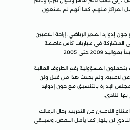
 إلى جانب ناصر ماهر وخوان بيزيرا وناصر
المراكز منهم، كما أنهم لم يمتعون
ون إدوارد المدير الرياضي، إراحة اللاعبين
لى المشاركة في مباريات كأس عاصمة
20 حتى 2005.
ء يتحملون المسؤولية رغم الظروف المالية
ى عن لاعبيه، ولم يحدث هذا من قبل ولن
جلس الإدارة بالتنسيق مع جون إدوارد
ها النادي.
متناع اللاعبين عن التدريب، رجال الزمالك
النادي لن ينهار كما يأمل البعض، وسيبقى