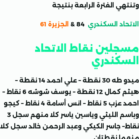
هي الفترة الرابعة بنتيجة
حاد السكندري
84 &
الجزيرة 61
لين نقاط الاتحاد
كندري
ميدو طه 30 نقطة – علي احمد 14 نقطة –
هيثم كمال 12 نقطة – يوسف شوشه 6 نقاط –
احمد عزب 5 نقاط – انس أسامة 4 نقاط – كيجو
وباسم الليثي وياسين ياسر كلا منهم سجل 3
– جاسر الكيكي وعبد الرحمن خالد سجل كلا
ا نقطتان