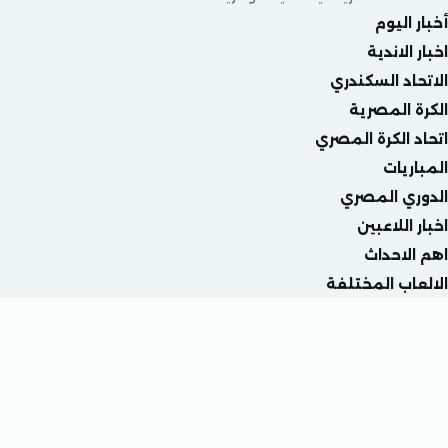
ليوم
لاندية
د السكندري
المصرية
الكرة المصري
يات
ي المصري
للاعبين
احداث
ب المختلفة