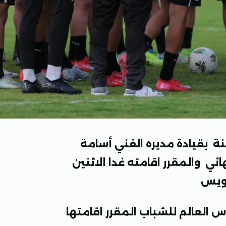
المنتخب المصري لكرة القدم تحت 20 سنة بقيادة مديره الفني أسامة
هائي والمقرر اقامته غدا الاثنين
سويس
س العالم للشباب المقرر اقامتها