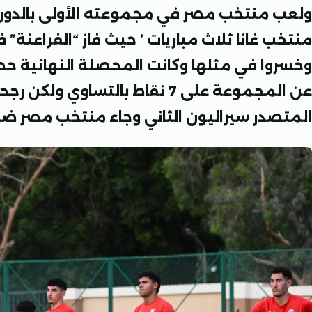
منتخب غانا ثلاث مباريات ’ حيث فاز “الفراعنة” ف
وخسروا في مثلها وكانت المحصلة النهائية حصو
عن المجموعة على 7 نقاط بالتساو
المتصدر سيراليون الثاني وجاء منتخب مصر ض