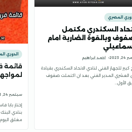
وري المصري
تحاد السكندري مكتمل
فوف وبالقوة الضاربة امام
سماعيلي
الدوري ال
, 2023
احمد ابراهيم
قائمة ف
ح كبير للجهاز الفني لنادي الاتحاد السكندري بقيادة
لمواجهة 
 العشري المدير الفني بعد ان اكتملت صفوف
ق الأول…
سبتمبر 24, 2023
إختار بابا فا
مغلق اليوم