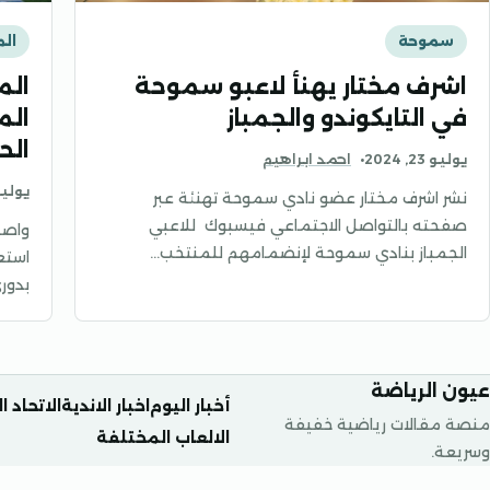
سموحة
ال
اشرف مختار يهنأ لاعبو سموحة
الم
في التايكوندو والجمباز
الم
الح
يوليو 23, 2024
احمد ابراهيم
يوليو 23, 
نشر اشرف مختار عضو نادي سموحة تهنئة عبر
صفحته بالتواصل الاجتماعي فيسبوك للاعبي
واصل
الجمباز بنادي سموحة لإنضمامهم للمنتخب…
استع
بدوري
عيون الرياضة
أخبار اليوم
اخبار الاندية
الاتحاد 
منصة مقالات رياضية خفيفة
الالعاب المختلفة
وسريعة.