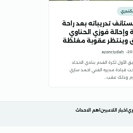
سكندري
يستانف تدريباته بعد راحة
عة وإحالة فوزي الحناوي
 وينتظر عقوبة مغلظة
ayonriydah
ق الأول لكرة القدم بنادي الاتحاد
ت قيادة مديره الفني احمد ساري
يوم وذلك عقب…
ري
اخبار اللاعبين
اهم الاحداث