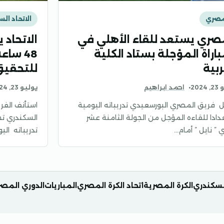
مصري
الاتحاد ال
صري يستعد للقاء الأهلي في
الاتحاد 
باراة المؤجلة بستاد الكلية
48 سا
ربية
للتحقيق
2024
احمد ابراهيم
يوليو 23, 2024
 فريق المصري البورسعيدي تدريباته اليومية
استأنف الفري
دادا للقاءه المؤجل من الجولة الثامنة عشر
السكندري تح
 ” نايل ” أمام…
تدريباته ال
السكندري
الكرة المصرية
اتحاد الكرة المصري
المباريات
الدوري المص