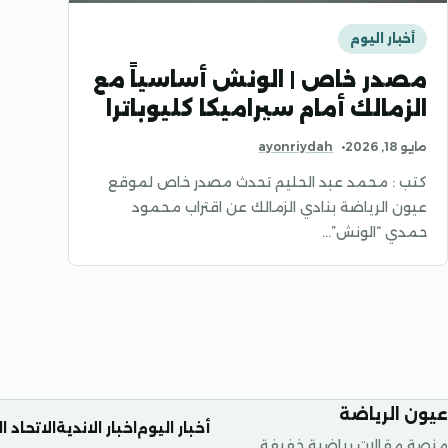
أخبار اليوم
مصدر خاص | الونش أساسياً مع
الزمالك أمام سيراميكا كليوباترا
مايو 18, 2026
ayonriydah
كتب : محمد عبد الحليم تحدث مصدر خاص لموقع
عيون الرياضة بنادي الزمالك عن اقتراب محمود
حمدي “الونش”…
عيون الرياضة
أخبار اليوم
اخبار الاندية
الاتحاد 
منصة مقالات رياضية خفيفة