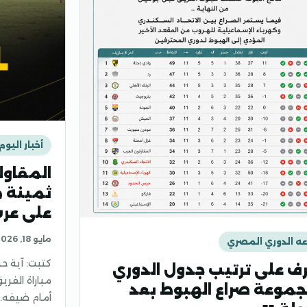
أخبار اليوم
المقاو
ثمينة م
على عرش
مايو 18, 2026
ه الدوري المصري
كتبت: آية حج
ف على ترتيب جدول الدوري
مباراة الفري
موعة صراع الهبوط بعد
أمام ضيفه…