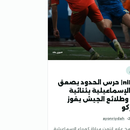
دوري nile| حرس الحدود يصعق
الإسماعيلية بثنائية
وطلائع الجيش يفوز
كو
ayonriydah
ح علام انتهت مباراة كهرباء الإسماعيلية