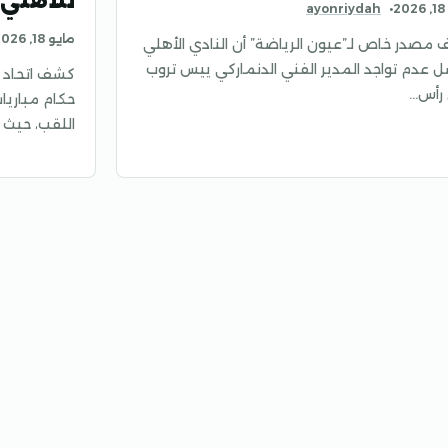
للأهلي
2
ayonriydah
مايو 18, 2026
مصدر خاص لـ”عيون الرياضة” أن النادي الأهلي
 عدم تواجد المدير الفني الدنماركي ييس تروب
كشف اتحاد ا
رأس…
حكام مباريا
اللقب، حيث 