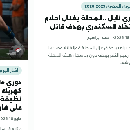
ري المصري 2025-2026
ي نايل ..المحلة يغتال احلام
تحاد السكندري بهدف قاتل
2
احمد ابراهيم
 ابراهيم حقق غزل المحلة فوزا قاتلا وصادما
زعيم الثغر بهدف دون رد سجل هدف المحلة
وشة…
أخبار اليوم
كهرباء 
نظيفة 
على فار
مايو 18, 2026
متابعة : سام