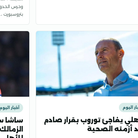
وحرس الحدود
بتروسبورت ،…
ار اليوم
أخبار اليوم
هلي يفاجئ توروب بقرار صادم
ساشا ست
 أزمته الصحية
الزمالك