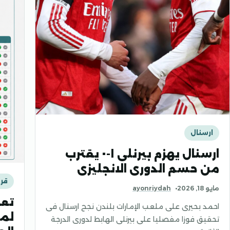
ارسنال
ارسنال يهزم بيرنلى ١-٠ يقترب
من حسم الدورى الانجليزى
قرع
مايو 18, 2026
ayonriydah
تعر
احمد بحيرى على ملعب الإمارات بلندن نجح ارسنال فى
لمج
تحقيق فوزا مفصليا على بيرنلى الهابط لدورى الدرجة