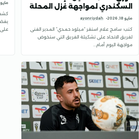
مايو 18, 026
السكندري لمواجهة غزل المحلة
كشف 
مايو 18, 2026
ayonriydah
يفضل
كتب: سامح علام استقر “ميلود حمدي” المدير الفنى
على 
لفريق الاتحاد على تشكيلة الفريق التي ستخوض
مواجهة اليوم أمام…