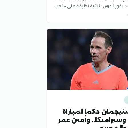
، بفوز الحرس بثنائية نظيفة على ملعب
يجمان حكما لمباراة
 وسيراميكا.. وأمين عمر