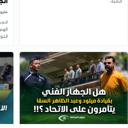
الجو
الثانية…
مايو 18, 026
احمد
الهب
الجو