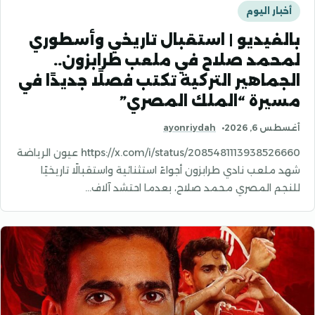
أخبار اليوم
بالفيديو | استقبال تاريخي وأسطوري
لمحمد صلاح في ملعب طرابزون..
الجماهير التركية تكتب فصلًا جديدًا في
مسيرة “الملك المصري”
أغسطس 6, 2026
ayonriydah
https://x.com/i/status/2085481113938526660 عيون الرياضة
شهد ملعب نادي طرابزون أجواءً استثنائية واستقبالًا تاريخيًا
للنجم المصري محمد صلاح، بعدما احتشد آلاف…