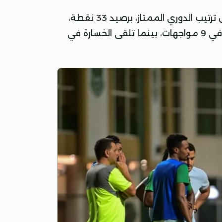
ويحتل فريق الاتحاد السكندري المركز الثالث عشر في جدول ترتيب الدوري الممتاز، برصيد 33 نقطة،
حيث لعب زعيم الثغر 30 مباراة، فاز في 8 لقاءات، وتعادل في 9 مواجهات، بينما تلقى الخسارة في