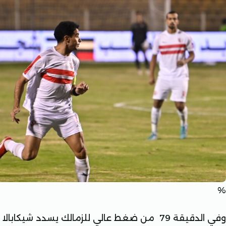
%
وفي الدقيقة 79 من ضغط عالي للزمالك يسدد ش