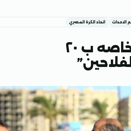
م الاحداث
اتحاد الكرة المصري
” بسيونى” فى مهمه خاصه ب ٢٠
لفلاحين”