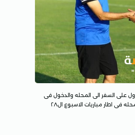
اول على السفر الى المحله والدخول فى
معسكر مغلق ب ٢٠ لاعب لموقعه زعيم الفلاحين غزل المحله فى اطار مباريات الاسبوع ال٢٨