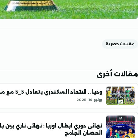
مقبلات حصرية
مقالات أخرى
وديا .. الاتحاد السكندري يتعادل 3_3 مع مالية كفر الزياتكتب: سامح علام
يوليو 16, 2025
نهائي دوري ابطال اوربا : نهائي ناري بين 
الحصان الجامح