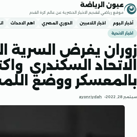
جاوز إلى المحتوى
عيون الرياضة
موقع رياضي لتقديم الاخبار الحصرية عن عالم كرة القدم
أخبار اليوم
اخبار اللاعبين
الدوري المصري
اهم الاحداث
ات
اخبار الاندية
زوران يفرض السرية ال
الاتحاد السكندري واك
بالمعسكر ووضع اللمس
سبتمبر 28, 2022
ayonriydah