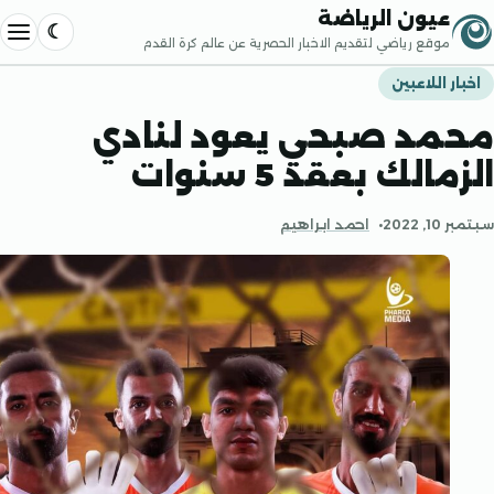
إلى المحتوى
عيون الرياضة
موقع رياضي لتقديم الاخبار الحصرية عن عالم كرة القدم
فتح القا
 اللاعبين
د صبحي يعود لنادي
لك بعقد 5 سنوات
20
احمد ابراهيم