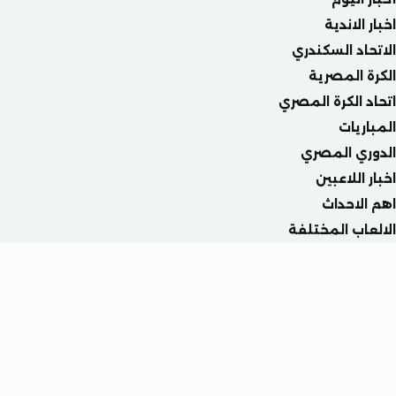
لاندية
د السكندري
المصرية
الكرة المصري
يات
ي المصري
للاعبين
احداث
ب المختلفة