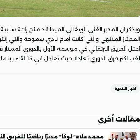
ويذكر ان المدير الفني البرتغالي الميدا قد منح راحة سلبية 
الممتاز المنتهي والتي كانت امام نادي سموحة والتي إنت
لقب اكثر فرق الدوري تعادلا حيث تعادل في 15 لقاء بينما فاز في 9 مباريات وخسر 10 لقاءات
اخبار الاندية
مقالات أخرى
محمد علاء “لوكا” مديرًا رياضيًا للفريق ال