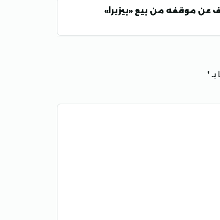
شف عن موقفه من بيع «بيزيرا»
بـ
*