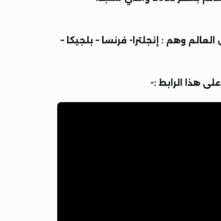
الم وهم : إنجلترا- فرنسا – بلجيكا –
ى هذا الرابط :-