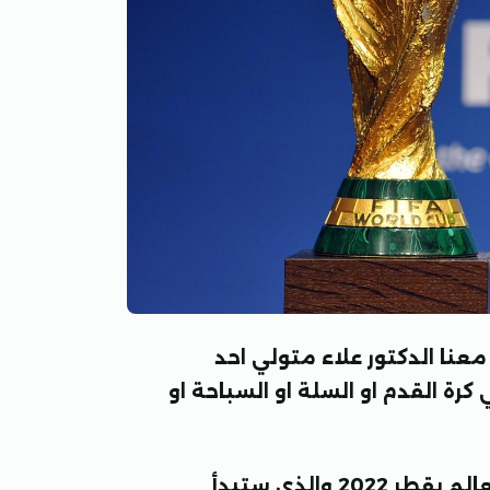
نا الدكتور علاء متولي احد
رة القدم او السلة او السباحة او
ويتناول معنا تحليل عن الفرق المشاركة في كاس العالم بقطر 2022 والذي ستبدأ